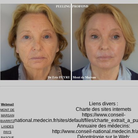
Liens divers :
Webmail
Charte des sites internets
MONT DE
https://www.conseil-
MARSAN
national.medecin.fr/sites/default/files/charte_extrait_a_p
BIARRITZ
Annuaire des médecins:
LANDES
http://www.conseil-national.medecin.fr/
PAYS
Déontologie sur le Web:
BASQUE