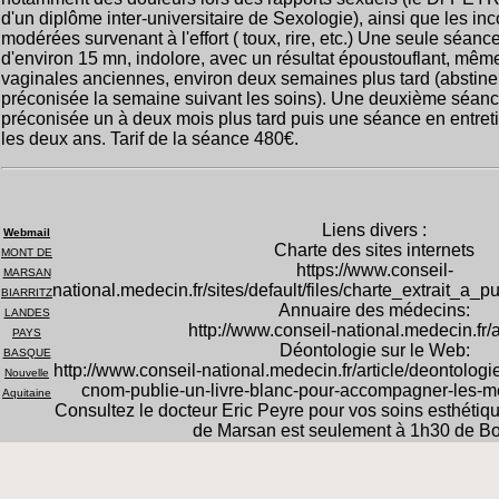
d'un diplôme inter-universitaire de Sexologie), ainsi que les in
modérées survenant à l'effort ( toux, rire, etc.) Une seule séance
d'environ 15 mn, indolore, avec un résultat époustouflant, mêm
vaginales anciennes, environ deux semaines plus tard (abstin
préconisée la semaine suivant les soins). Une deuxième séanc
préconisée un à deux mois plus tard puis une séance en entreti
les deux ans. Tarif de la séance 480€.
Liens divers :
Webmail
Charte des sites internets
MONT DE
https://www.conseil-
MARSAN
national.medecin.fr/sites/default/files/charte_extrait_a_p
BIARRITZ
Annuaire des médecins:
LANDES
http://www.conseil-national.medecin.fr/
PAYS
Déontologie sur le Web:
BASQUE
http://www.conseil-national.medecin.fr/article/deontolog
Nouvelle
cnom-publie-un-livre-blanc-pour-accompagner-les-m
Aquitaine
Consultez le docteur Eric Peyre pour vos soins esthéti
de Marsan est seulement à 1h30 de B